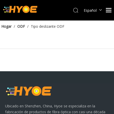
Español
العربية
Français
Hogar
/
ODF
/
Tipo deslizante ODF
Português
Bahasa indonesia
English
Ubicado en Shenzhen, China, Hyoe se especializa en la
fabricación de productos de fibra óptica con casi una década