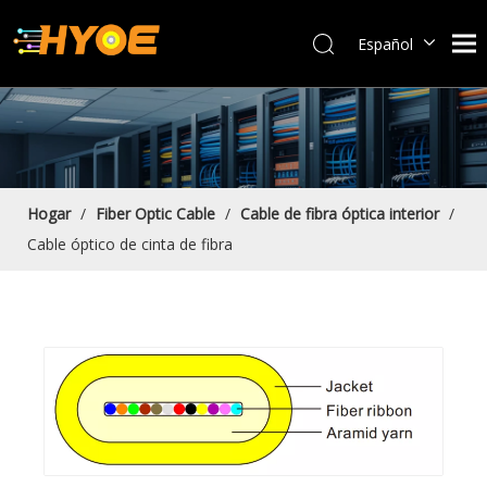
Español
العربية
Français
Português
Bahasa indonesia
English
Hogar
/
Fiber Optic Cable
/
Cable de fibra óptica interior
/
Cable óptico de cinta de fibra