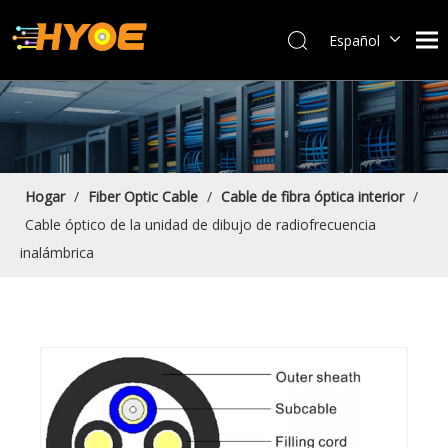
Español
العربية
Français
Português
Bahasa indonesia
English
Hogar
/
Fiber Optic Cable
/
Cable de fibra óptica interior
/
Cable óptico de la unidad de dibujo de radiofrecuencia
inalámbrica